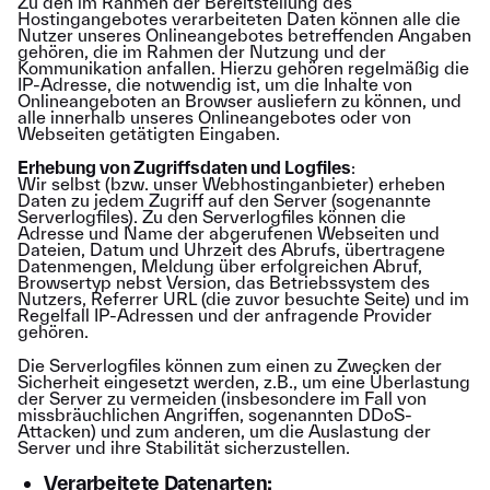
Zu den im Rahmen der Bereitstellung des
Hostingangebotes verarbeiteten Daten können alle die
Nutzer unseres Onlineangebotes betreffenden Angaben
gehören, die im Rahmen der Nutzung und der
Kommunikation anfallen. Hierzu gehören regelmäßig die
IP-Adresse, die notwendig ist, um die Inhalte von
Onlineangeboten an Browser ausliefern zu können, und
alle innerhalb unseres Onlineangebotes oder von
Webseiten getätigten Eingaben.
Erhebung von Zugriffsdaten und Logfiles
:
Wir selbst (bzw. unser Webhostinganbieter) erheben
Daten zu jedem Zugriff auf den Server (sogenannte
Serverlogfiles). Zu den Serverlogfiles können die
Adresse und Name der abgerufenen Webseiten und
Dateien, Datum und Uhrzeit des Abrufs, übertragene
Datenmengen, Meldung über erfolgreichen Abruf,
Browsertyp nebst Version, das Betriebssystem des
Nutzers, Referrer URL (die zuvor besuchte Seite) und im
Regelfall IP-Adressen und der anfragende Provider
gehören.
Die Serverlogfiles können zum einen zu Zwecken der
Sicherheit eingesetzt werden, z.B., um eine Überlastung
der Server zu vermeiden (insbesondere im Fall von
missbräuchlichen Angriffen, sogenannten DDoS-
Attacken) und zum anderen, um die Auslastung der
Server und ihre Stabilität sicherzustellen.
Verarbeitete Datenarten: