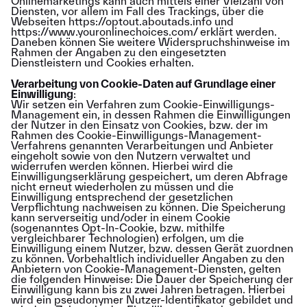
Onlinemarketings kann auch mittels einer Vielzahl von
Diensten, vor allem im Fall des Trackings, über die
Webseiten
https://optout.aboutads.info
und
https://www.youronlinechoices.com/
erklärt werden.
Daneben können Sie weitere Widerspruchshinweise im
Rahmen der Angaben zu den eingesetzten
Dienstleistern und Cookies erhalten.
Verarbeitung von Cookie-Daten auf Grundlage einer
Einwilligung
:
Wir setzen ein Verfahren zum Cookie-Einwilligungs-
Management ein, in dessen Rahmen die Einwilligungen
der Nutzer in den Einsatz von Cookies, bzw. der im
Rahmen des Cookie-Einwilligungs-Management-
Verfahrens genannten Verarbeitungen und Anbieter
eingeholt sowie von den Nutzern verwaltet und
widerrufen werden können. Hierbei wird die
Einwilligungserklärung gespeichert, um deren Abfrage
nicht erneut wiederholen zu müssen und die
Einwilligung entsprechend der gesetzlichen
Verpflichtung nachweisen zu können. Die Speicherung
kann serverseitig und/oder in einem Cookie
(sogenanntes Opt-In-Cookie, bzw. mithilfe
vergleichbarer Technologien) erfolgen, um die
Einwilligung einem Nutzer, bzw. dessen Gerät zuordnen
zu können. Vorbehaltlich individueller Angaben zu den
Anbietern von Cookie-Management-Diensten, gelten
die folgenden Hinweise: Die Dauer der Speicherung der
Einwilligung kann bis zu zwei Jahren betragen. Hierbei
wird ein pseudonymer Nutzer-Identifikator gebildet und