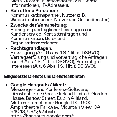
Meta-/Kommunikationsdaten (z.B. Geräte-
Informationen, IP-Adressen).
Betroffene Personen:
Kommunikationspartner, Nutzer (z.B.
Webseitenbesucher, Nutzer von Onlinediensten).
Zwecke der Verarbeitung:
Erbringung vertraglicher Leistungen und
Kundenservice, Kontaktanfragen und
Kommunikation, Büro- und
Organisationsverfahren.
Rechtsgrundlagen:
Einwilligung (Art. 6 Abs. 1 S. 1 lit. a. DSGVO),
Vertragserfüllung und vorvertragliche Anfragen
(Art. 6 Abs. 1 S. 1 lit. b. DSGVO), Berechtigte
Interessen (Art. 6 Abs. 1 S. 1 lit. f. DSGVO).
Eingesetzte Dienste und Diensteanbieter:
Google Hangouts / Meet:
Messenger- und Konferenz-Software;
Dienstanbieter: Google Ireland Limited, Gordon
House, Barrow Street, Dublin 4, Irland,
Mutterunternehmen: Google LLC, 1600
Amphitheatre Parkway, Mountain View, CA
94043, USA; Website:
https://hangouts.google.com/
;