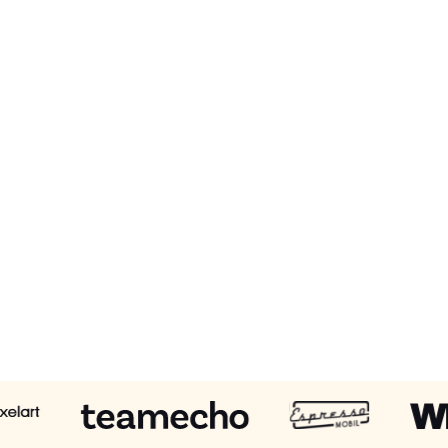
ROI.
Motivationsprobleme durch
Sinnverlust?
Unsere Purpose-Expedition
fördert langfristiges
Engagement.
Wettbewerber sind innovativer?
Unsere Innovationsworkshops
schaffen Lösungen, die den
Markt überzeugen.