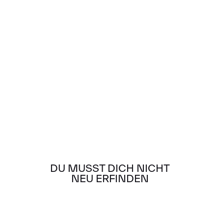
Portfoliomanagement entwickelt. Ein Mix aus interdisziplinären
Teams, dezentraler Zielarbeit mit OKR und vor allem viel
Kommunikation führt uns zu der Philosophie: "Steering over
Planning".
Next
Salzkammergut
Einkaufspark; Gmunden
DU MUSST DICH NICHT
NEU ERFINDEN