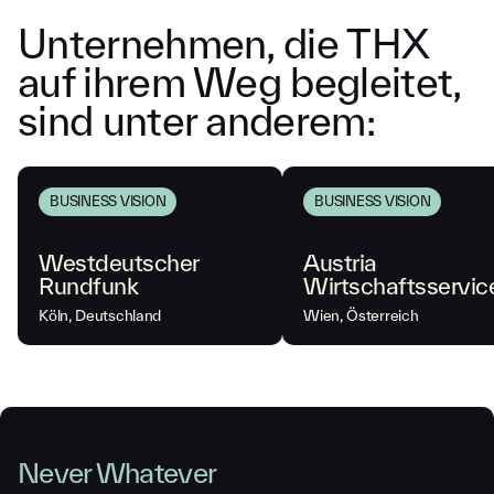
U
n
t
e
r
n
e
h
m
e
n
,
d
i
e
T
H
X
a
u
f
i
h
r
e
m
W
e
g
b
e
g
l
e
i
t
e
t
,
s
i
n
d
u
n
t
e
r
a
n
d
e
r
e
m
:
BUSINESS VISION
BUSINESS VISION
Westdeutscher
Austria
Rundfunk
Wirtschaftsservic
Köln, Deutschland
Wien, Österreich
Never Whatever