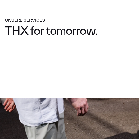
U
N
S
E
R
E
S
E
R
V
I
C
E
S
T
H
X
f
o
r
t
o
m
o
r
r
o
w
.