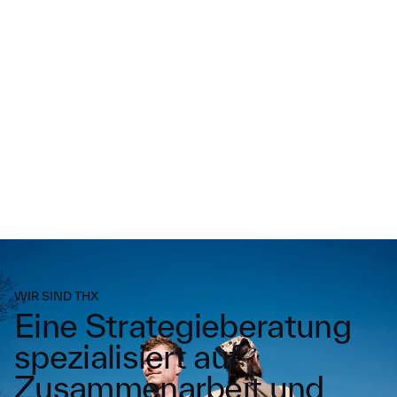
MENU
W
I
R
S
I
N
D
T
H
X
E
i
n
e
S
t
r
a
t
e
g
i
e
b
e
r
a
t
u
n
g
s
p
e
z
i
a
l
i
s
i
e
r
t
a
u
f
Z
u
s
a
m
m
e
n
a
r
b
e
i
t
u
n
d