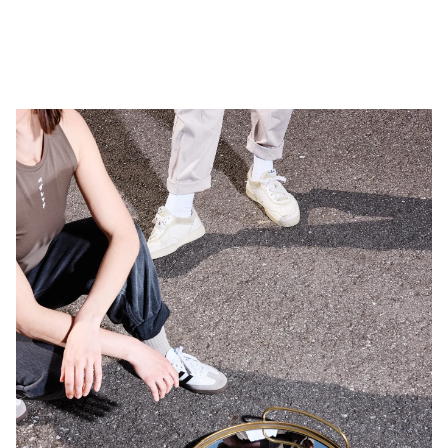
NUR DAS NEUE IN DIR
FINDEN.
J
o
i
n
t
h
e
t
e
a
m
Wir sind immer in Bewegung und suchen für unsere Projekte
motivierte Berater:innen mit fundiertem Hintergrundwissen für
die Bereiche Agilität und Strategie. Menschen die Lust haben,
Unternehmen auf dem Weg in die Zukunft zu begleiten.