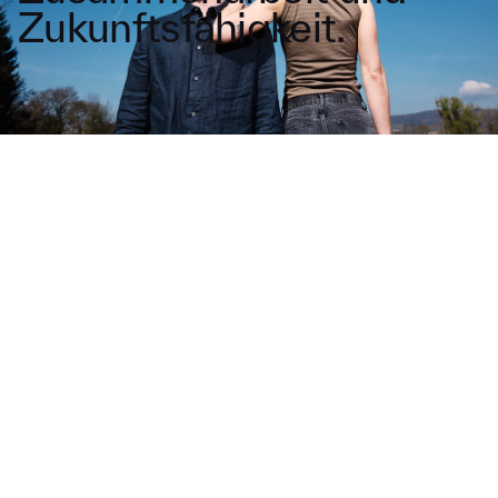
Z
u
k
u
n
f
t
s
f
ä
h
i
g
k
e
i
t
.
Strategie nur auf Papier?
Unsere Strategieworkshops
liefern mehr Umsetzungskraft
und Klarheit.
Leadership ohne klaren
Kompass?
Unser Human OS
(Betriebssystem) schafft Führung
durch Systeme, nicht Kontrolle.
Kennzahlen führen in die Irre?
Unser OKR-Zielsystem gibt echte
Orientierung mit nachweisbarem